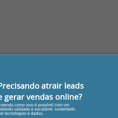
Precisando atrair leads
QUERO AGENDAR UMA REUNIÃO
e gerar vendas online?
ntenda como isso é possível com um
édodo validado e escalável, sustentado
Digital especializada em Inbound Mar
or tecnologias e dados.