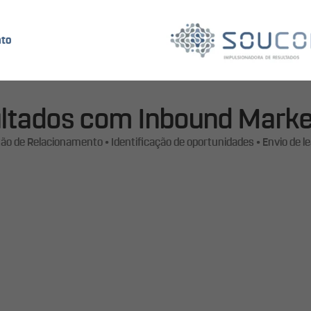
to
t
i
n
g
.
U
s
a
m
o
s
a
m
e
t
o
d
o
l
o
g
i
a
a
s
s
o
c
i
a
d
a
a
t
e
c
n
o
l
o
g
i
a
s
d
ltados com Inbound Marke
ão de Relacionamento • Identificação de oportunidades • Envio de le