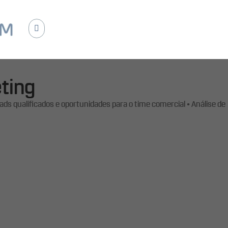
e
a
u
t
o
m
a
ç
ã
o
p
a
r
a
g
e
r
a
r
d
e
m
a
n
d
a
,
c
r
i
a
r
r
e
l
a
c
i
ting
ads qualificados e oportunidades para o time comercial • Análise de