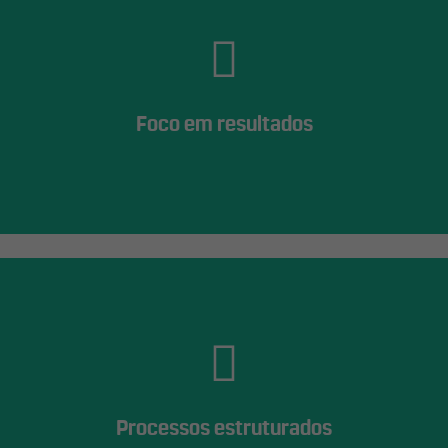
com especialistas em Inbound Marketing
fego, Copywrite, Design, Webdesign, Gestão de Blog, Desenvolvimento Web, Pla
Foco em resultados
Faça um orçamento
Tecnologia e análise de dados
para maior clareza, controle e assertividade das estratégias
Agende uma reunião de diagnóstico
Processos estruturados