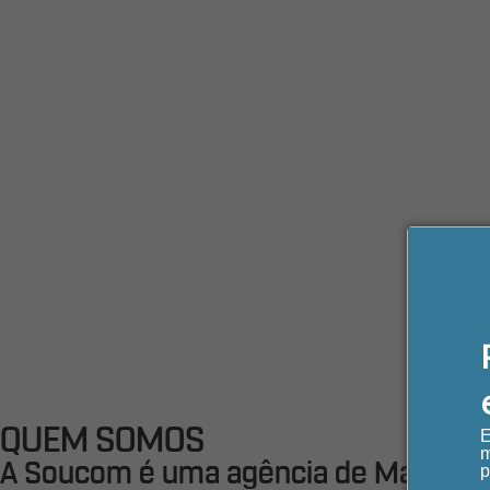
QUEM SOMOS
E
m
A Soucom é uma agência de Marketing 
p