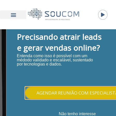
Precisando atrair leads
e gerar vendas online?
Entenda como isso é possível com um
SOUCOM BLOG
médodo validado e escalável, sustentado
por tecnologias e dados.
Bem-vindo ao nosso blog. Aqui você encontra artigos
sobre Inbound Marketing. Abordamos os diversos
AGENDAR REUNIÃO COM ESPECIALIST
aspectos da metodologia, visando a difusão e
conscientização dos benefícios proporcionados por
ela a todos que buscam resultados consistentes nos
Não tenho interesse