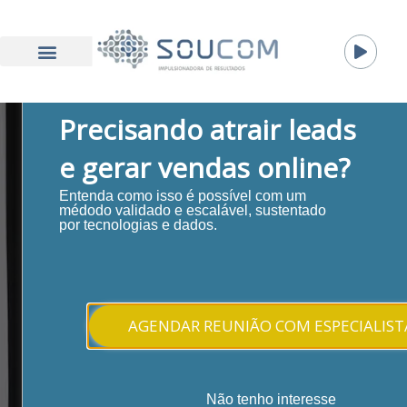
Precisando atrair leads
e gerar vendas online?
Entenda como isso é possível com um
SOUCOM BLOG
médodo validado e escalável, sustentado
por tecnologias e dados.
Bem-vindo ao nosso blog. Aqui você encontra artigos
sobre Inbound Marketing. Abordamos os diversos
AGENDAR REUNIÃO COM ESPECIALIST
aspectos da metodologia, visando a difusão e
conscientização dos benefícios proporcionados por
ela a todos que buscam resultados consistentes nos
Não tenho interesse