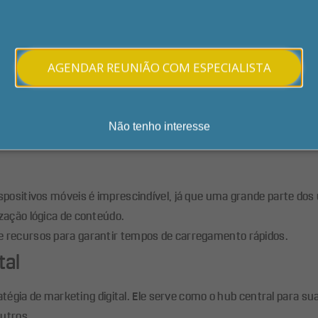
am o conteúdo da página.
s atraentes que incentivem cliques.
que naturalmente inclua as palavras-chave alvo sem parecer fo
AGENDAR REUNIÃO COM ESPECIALISTA
azer ou quebrar o sucesso do seu site. Um website profissional 
Não tenho interesse
idade da navegação.
positivos móveis é imprescindível, já que uma grande parte dos
ação lógica de conteúdo.
e recursos para garantir tempos de carregamento rápidos.
tal
atégia de marketing digital. Ele serve como o hub central para su
outros.