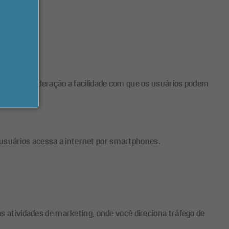
rçado.
leva em consideração a facilidade com que os usuários podem
 usuários acessa a internet por smartphones.
as atividades de marketing, onde você direciona tráfego de