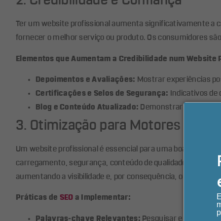
2. Credibilidade e Confiança
Ter um website profissional aumenta significativamente a c
fornecer o melhor serviço ou produto. Os consumidores sã
Elementos que Aumentam a Credibilidade num Website P
Depoimentos e Avaliações:
Mostrar experiências pos
Certificações e Selos de Segurança:
Indicativos de 
Blog e Conteúdo Atualizado:
Demonstrar expertise e
3. Otimização para Motores de Bu
Um website profissional é essencial para uma boa estratégi
carregamento, segurança, conteúdo de qualidade e experiênc
aumentando a visibilidade e, por consequência, o tráfego.
E
Práticas de
SEO
a Implementar:
m
p
Palavras-chave Relevantes:
Pesquisar e usar termo