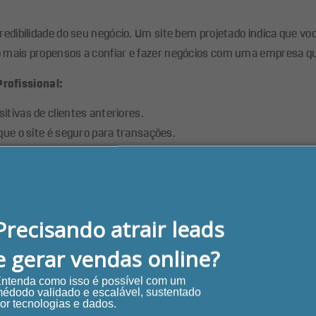
redibilidade do seu negócio. Um site bem projetado indica que v
o mais propensos a confiar e fazer negócios com uma empresa qu
rofissional:
itivas de clientes anteriores.
que o site é seguro para transações.
 manter o público informado sobre tendências do setor.
sca (SEO)
a de SEO. Motores de busca como o Google classificam sites com
Precisando atrair leads
ia do usuário. Um site otimizado para SEO ajudará seu negócio a
e gerar vendas online?
ntenda como isso é possível com um
édodo validado e escalável, sustentado
or tecnologias e dados.
s que seu público-alvo está procurando.