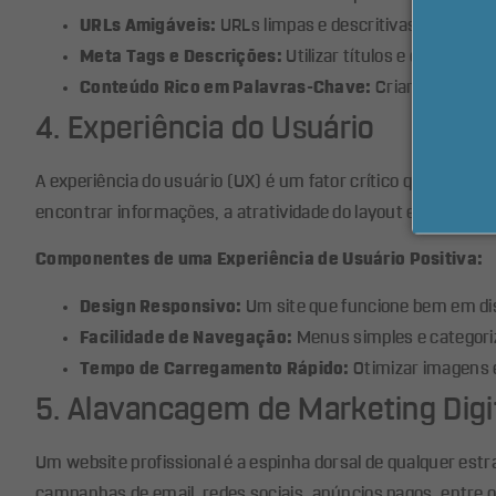
URLs Amigáveis:
URLs limpas e descritivas que indic
Meta Tags e Descrições:
Utilizar títulos e descriçõe
Conteúdo Rico em Palavras-Chave:
Criar conteúdo 
4. Experiência do Usuário
A experiência do usuário (UX) é um fator crítico que pode f
encontrar informações, a atratividade do layout e a simplic
Componentes de uma Experiência de Usuário Positiva:
Design Responsivo:
Um site que funcione bem em dis
Facilidade de Navegação:
Menus simples e categoriz
Tempo de Carregamento Rápido:
Otimizar imagens 
5. Alavancagem de Marketing Digi
Um website profissional é a espinha dorsal de qualquer estr
campanhas de email, redes sociais, anúncios pagos, entre 