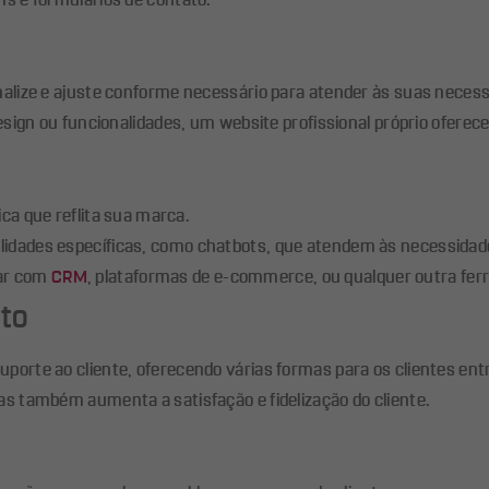
ns e formulários de contato.
nalize e ajuste conforme necessário para atender às suas necess
esign ou funcionalidades, um website profissional próprio oferece 
ca que reflita sua marca.
idades específicas, como chatbots, que atendem às necessidade
ar com
CRM
, plataformas de e-commerce, ou qualquer outra fer
nto
uporte ao cliente, oferecendo várias formas para os clientes e
as também aumenta a satisfação e fidelização do cliente.